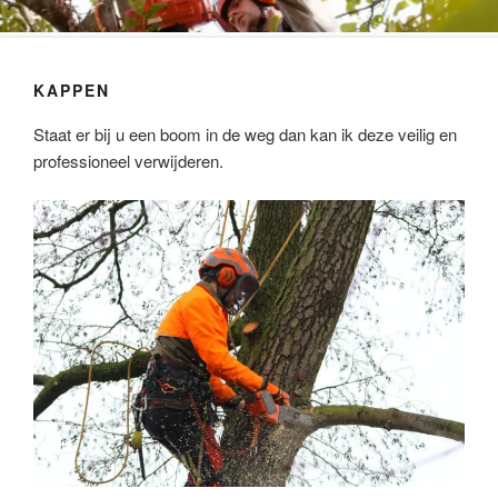
Ga
VAN DER VEGT GROENBEHEER
naar
de
KAPPEN
inhoud
Staat er bij u een boom in de weg dan kan ik deze veilig en
professioneel verwijderen.