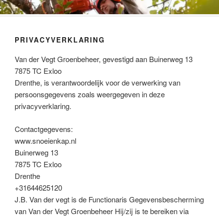
Ga
VAN DER VEGT GROENBEHEER
naar
de
PRIVACYVERKLARING
inhoud
Van der Vegt Groenbeheer, gevestigd aan Buinerweg 13
7875 TC Exloo
Drenthe, is verantwoordelijk voor de verwerking van
persoonsgegevens zoals weergegeven in deze
privacyverklaring.
Contactgegevens:
www.snoeienkap.nl
Buinerweg 13
7875 TC Exloo
Drenthe
+31644625120
J.B. Van der vegt is de Functionaris Gegevensbescherming
van Van der Vegt Groenbeheer Hij/zij is te bereiken via