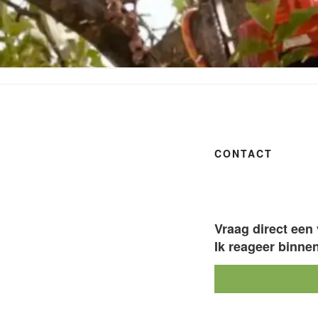
Ga
naar
VAN DER V
de
inhoud
CONTACT
Vraag direct een 
Ik reageer binne