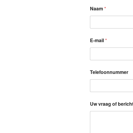
Naam
*
E-mail
*
*
Telefoonnummer
T
e
l
e
f
o
Uw vraag of berich
o
n
n
u
m