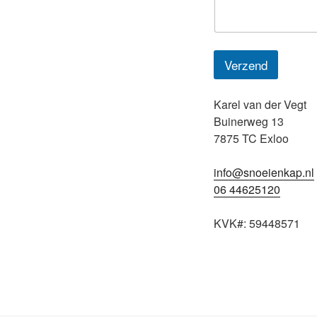
m
e
r
Verzend
Karel van der Vegt
Buinerweg 13
7875 TC Exloo
info@snoeienkap.nl
06 44625120
KVK#: 59448571